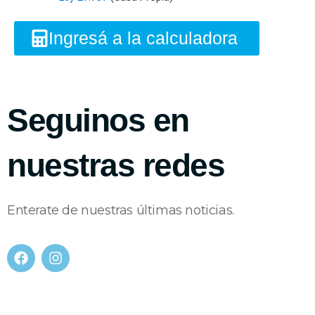
Ingresá a la calculadora ​​
Seguinos en
nuestras redes
Enterate de nuestras últimas noticias.
F
I
a
n
c
s
e
t
b
a