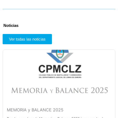
o
g
o
r
k
a
m
Noticias
Ver todas las noticias
MEMORIA y BALANCE 2025